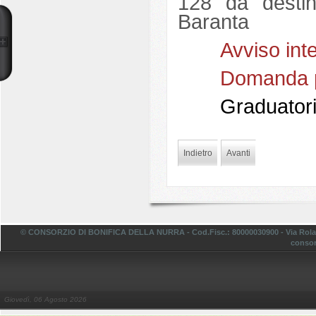
128 da destin
Baranta
Avviso int
Domanda p
Graduatori
Indietro
Avanti
© CONSORZIO DI BONIFICA DELLA NURRA - Cod.Fisc.: 80000030900 - Via Rolando,
consor
Giovedì, 06 Agosto 2026