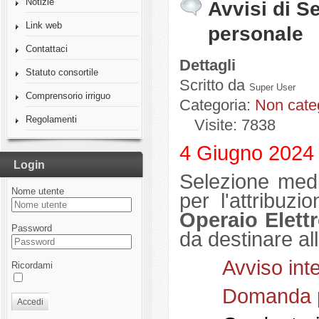
Notizie
Avvisi di S
Link web
personale
Contattaci
Dettagli
Statuto consortile
Scritto da
Super User
Comprensorio irriguo
Categoria:
Non cate
Regolamenti
Visite: 7838
4 Giugno 2024 
Login
Selezione medi
Nome utente
per l'attribuzi
Operaio Elett
Password
da destinare al
Avviso int
Ricordami
Domanda p
Accedi