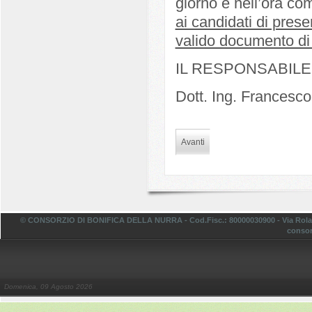
giorno e nell’ora com
ai candidati di pres
valido documento di 
IL RESPONSABIL
Dott. Ing. Francesc
Avanti
© CONSORZIO DI BONIFICA DELLA NURRA - Cod.Fisc.: 80000030900 - Via Rolando,
consor
Domenica, 09 Agosto 2026