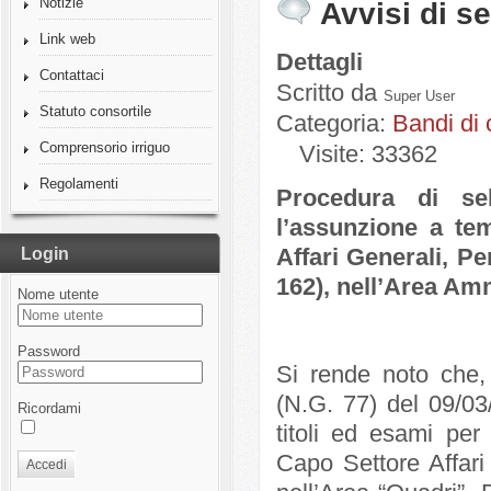
Notizie
Avvisi di s
Link web
Dettagli
Contattaci
Scritto da
Super User
Statuto consortile
Categoria:
Bandi di
Comprensorio irriguo
Visite: 33362
Regolamenti
Procedura di se
l’assunzione a te
Affari Generali, P
Login
162), nell’Area Amm
Nome utente
Password
Si rende noto che,
(N.G. 77) del 09/03
Ricordami
titoli ed esami per
Capo Settore Affari
Accedi