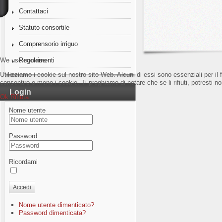
Contattaci
Statuto consortile
Comprensorio irriguo
We use cookies
Regolamenti
Utilizziamo i cookie sul nostro sito Web. Alcuni di essi sono essenziali per il 
consentire o meno i cookie. Ti preghiamo di notare che se li rifiuti, potresti non
Login
Ok
Rifiuta
Nome utente
Password
Ricordami
Accedi
Nome utente dimenticato?
Password dimenticata?