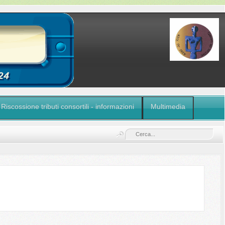
Riscossione tributi consortili - informazioni
Multimedia