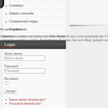
Contattaci
Statuto consortile
Comprensorio irriguo
We use cookies
Regolamenti
Utilizziamo i cookie sul nostro sito Web. Alcuni di essi sono essenziali per il 
consentire o meno i cookie. Ti preghiamo di notare che se li rifiuti, potresti non
Login
Ok
Rifiuta
Nome utente
Password
Ricordami
Accedi
Nome utente dimenticato?
Password dimenticata?