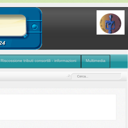
Riscossione tributi consortili - informazioni
Multimedia