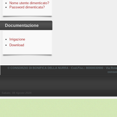
Nome utente dimenticato?
Password dimenticata?
Documentazione
Irrigazione
Download
© CONSORZIO DI BONIFICA DELLA NURRA - Cod.Fisc.: 80000030900 - Via Rolando,
consor
Sabato, 08 Agosto 2026