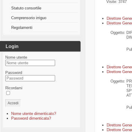
Visite: 3747
Statuto consortile
Comprensorio irriguo
Di
rettore Gene
Direttore Gener
Regolamenti
Oggetto:
DI
DI
Login
Pub
Nome utente
Di
rettore Gene
Direttore Gener
Password
Oggetto:
PR
TE
Ricordami
SP
AT
Accedi
Pub
Nome utente dimenticato?
Password dimenticata?
Di
rettore Gene
Direttore Gener