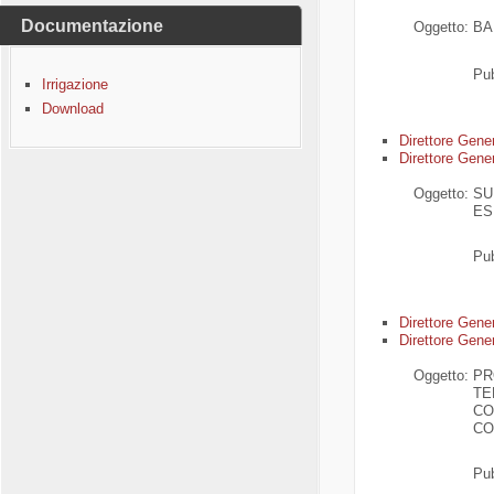
Documentazione
Oggetto:
BA
Pub
Irrigazione
Download
Di
rettore Gene
Direttore Gener
Oggetto:
SU
ES
Pub
Di
rettore Gene
Direttore Gener
Oggetto:
PR
TE
CO
CO
Pub