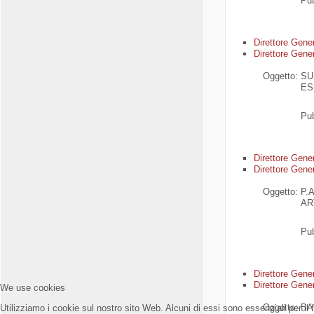
Pub
Di
rettore Gene
Direttore Gener
Oggetto:
SU
ES
Pub
Di
rettore Gene
Direttore Gener
Oggetto:
P.
AR
Pub
Di
rettore Gene
Direttore Gener
We use cookies
Oggetto:
BA
Utilizziamo i cookie sul nostro sito Web. Alcuni di essi sono essenziali per il 