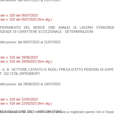
blicazione:
dal 06/07/2023 al 21/07/2023
rale n. 020 del 05/07/2023
ale n. 020 del 05/072023 (firm dig.)
PERAMENTO DEL MONTE ORE ANNUO DI LAVORO STRAORDI
IGENZE DI CARATTERE ECCEZIONALE - DETERMINAZIONI
blicazione:
dal 06/07/2023 al 21/07/2023
rale n. 019 del 29/06/2023
ale n. 019 del 29/062023 (firm dig.)
A. G. B. SETTORE CATASTO E RUOLI PRESA D’ATTO PERIODO DI ASPE
T. 102 CCNL DIPENDENTI
blicazione:
dal 29/06/2023 al 14/07/2023
rale n. 018 del 22/05/2023
ale n. 018 del 22/052023 (firm dig.)
NCA DELLE ORE 2023 - INTEGRAZIONE.
funzionamento del sito, mentre altri ci aiutano a migliorare questo sito e l'esp