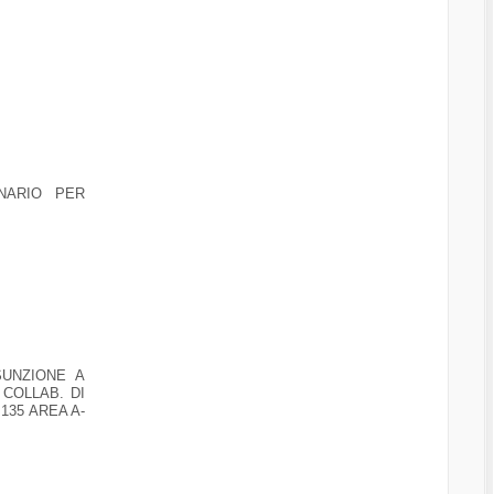
NARIO PER
SUNZIONE A
 COLLAB. DI
135 AREA A-