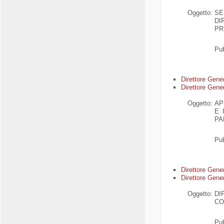
Oggetto:
SE
DI
PR
Pub
Di
rettore Gene
Direttore Gener
Oggetto:
AP
E 
PA
Pub
Di
rettore Gene
Direttore Gener
Oggetto:
DI
CO
Pub