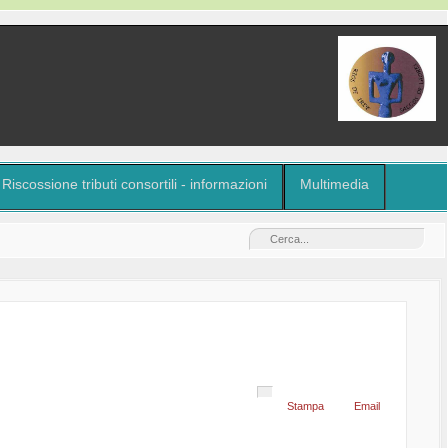
Riscossione tributi consortili - informazioni
Multimedia
Stampa
Email