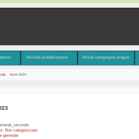
etorio
Vecchie pubblicazioni
Avvisi campagna irrigua
rale
Anno 2023
023
generali_secondo
le:
Non categorizzato
re generale