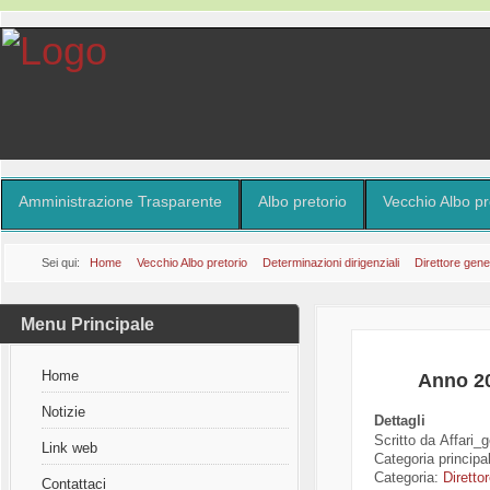
Amministrazione Trasparente
Albo pretorio
Vecchio Albo pr
Sei qui:
Home
Vecchio Albo pretorio
Determinazioni dirigenziali
Direttore gene
Menu Principale
Home
Anno 2
Notizie
Dettagli
Scritto da
Affari_
Link web
Categoria principa
Categoria:
Diretto
Contattaci