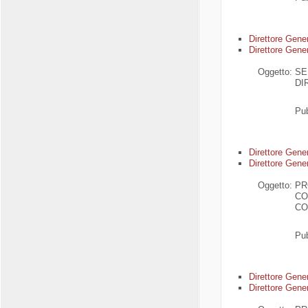
Di
rettore Gene
Direttore Gener
Oggetto:
SE
DI
Pub
Di
rettore Gene
Direttore Gener
Oggetto:
PR
CO
CO
Pub
Di
rettore Gene
Direttore Gener