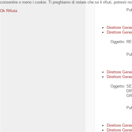
consentire o meno i cookie. Ti preghiamo di notare che se li rifiuti, potresti non
Pub
Ok
Rifiuta
Di
rettore Gene
Direttore Gener
Oggetto:
RE
Pub
Di
rettore Gene
Direttore Gener
Oggetto:
SE
DI
GR
Pub
Di
rettore Gene
Direttore Gener