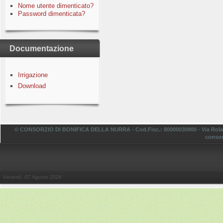
Nome utente dimenticato?
Password dimenticata?
Documentazione
Irrigazione
Download
© CONSORZIO DI BONIFICA DELLA NURRA - Cod.Fisc.: 80000030900 - Via Rolando,
consor
Venerdì, 07 Agosto 2026